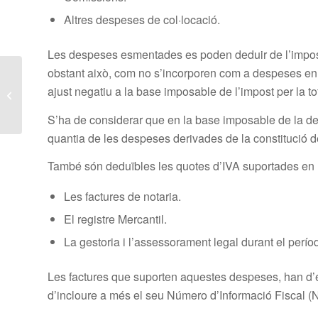
Altres despeses de col·locació.
Les despeses esmentades es poden deduir de l’impost 
obstant això, com no s’incorporen com a despeses en e
Pròrrogues i ampliació
ajust negatiu a la base imposable de l’impost per la to
d’ajudes d’autònoms
S’ha de considerar que en la base imposable de la decl
quantia de les despeses derivades de la constitució de
També són deduïbles les quotes d’IVA suportades en la
Les factures de notaria.
El registre Mercantil.
La gestoria i l’assessorament legal durant el perío
Les factures que suporten aquestes despeses, han d’e
d’incloure a més el seu Número d’Informació Fiscal (N