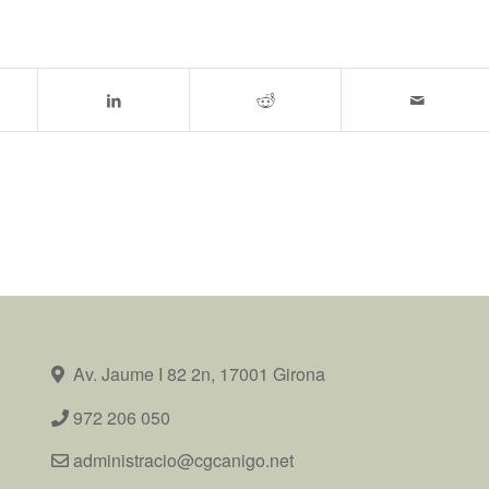
Av. Jaume I 82 2n, 17001 Girona
972 206 050
administracio@cgcanigo.net