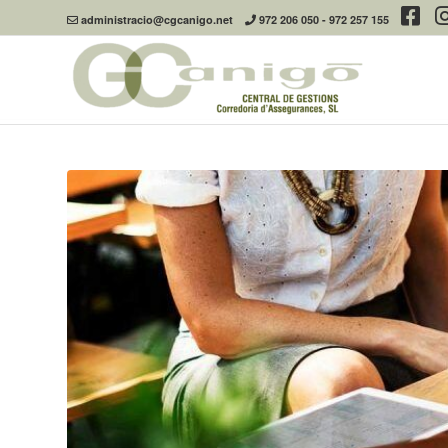
administracio@cgcanigo.net
972 206 050
-
972 257 155