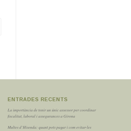
ENTRADES RECENTS
La importància de tenir un únic assessor per coordinar
fiscalitat, laboral i assegurances a Girona
Multes d’Hisenda: quant pots pagar i com evitar-les