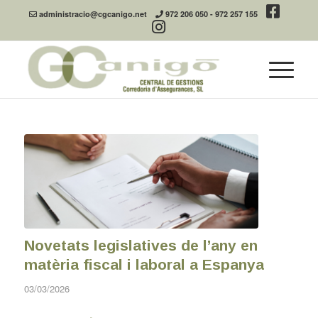
administracio@cgcanigo.net
972 206 050
-
972 257 155
Novetats legislatives de l’any en
matèria fiscal i laboral a Espanya
03/03/2026