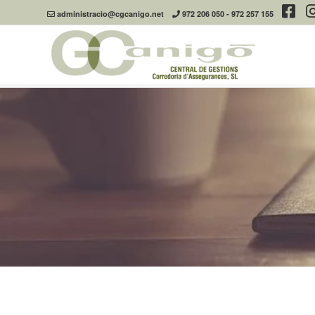
administracio@cgcanigo.net
972 206 050
-
972 257 155