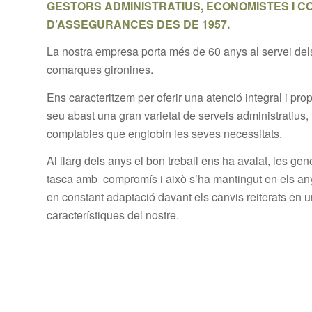
GESTORS ADMINISTRATIUS, ECONOMISTES I 
D’ASSEGURANCES DES DE 1957.
La nostra empresa porta més de 60 anys al servei dels
comarques gironines.
Ens caracteritzem per oferir una atenció integral i prop
seu abast una gran varietat de serveis administratius, f
comptables que englobin les seves necessitats.
Al llarg dels anys el bon treball ens ha avalat, les ge
tasca amb compromís i això s’ha mantingut en els a
en constant adaptació davant els canvis reiterats en 
característiques del nostre.