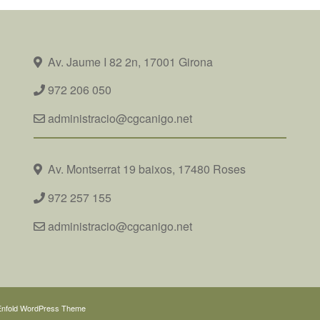
Av. Jaume I 82 2n, 17001 Girona
972 206 050
administracio@cgcanigo.net
Av. Montserrat 19 baixos, 17480 Roses
972 257 155
administracio@cgcanigo.net
Enfold WordPress Theme