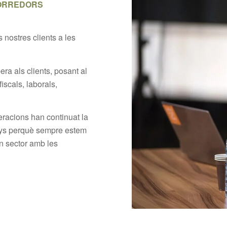
CORREDORS
 nostres clients a les
era als clients, posant al
iscals, laborals,
neracions han continuat la
nys perquè sempre estem
un sector amb les