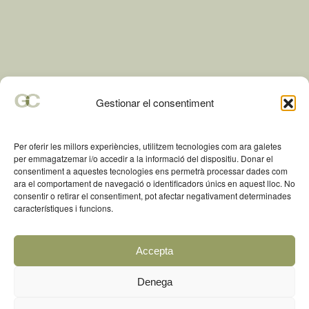
ENTRADES RECENTS
Gestionar el consentiment
Multes d’Hisenda: quant pots pagar i com evitar-les
Diferència entre SL i autònom a Espanya: quina opció convé més
Per oferir les millors experiències, utilitzem tecnologies com ara galetes
per al teu negoci
per emmagatzemar i/o accedir a la informació del dispositiu. Donar el
consentiment a aquestes tecnologies ens permetrà processar dades com
Què passa si no presento un impost a temps
ara el comportament de navegació o identificadors únics en aquest lloc. No
consentir o retirar el consentiment, pot afectar negativament determinades
Necessites gestoria a Girona? Tot el que podem fer per tu
característiques i funcions.
Novetats legislatives de l’any en matèria fiscal i laboral a Espanya
Accepta
Denega