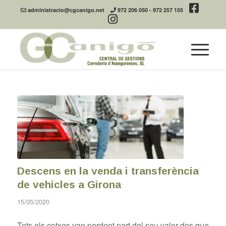
administracio@cgcanigo.net
972 206 050
-
972 257 155
Descens en la venda i transferència
de vehicles a Girona
15/05/2020
Tots els cotxes van perdent part del seu valor des que