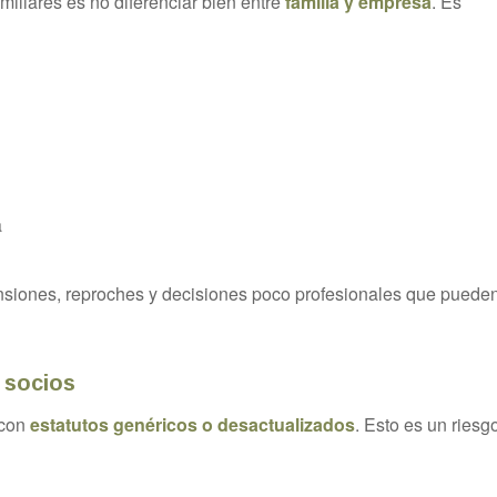
iliares es no diferenciar bien entre
familia y empresa
. Es
a
nsiones, reproches y decisiones poco profesionales que puede
 socios
 con
estatutos genéricos o desactualizados
. Esto es un riesg