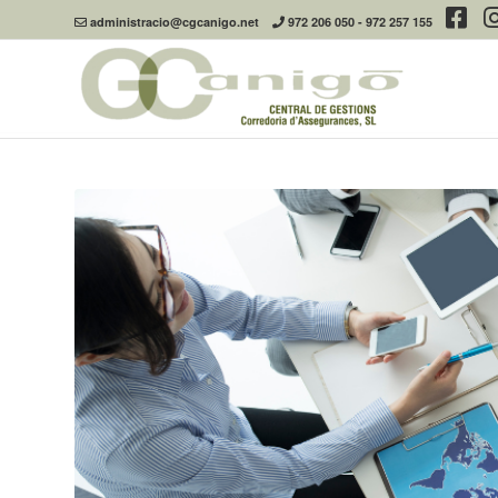
administracio@cgcanigo.net
972 206 050
-
972 257 155