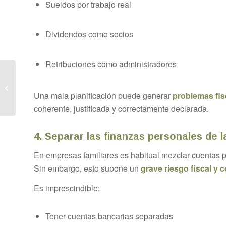
Sueldos por trabajo real
Dividendos como socios
Retribuciones como administradores
Todo lo que debes
saber sobre la jubilación
para autónomos en
Una mala planificación puede generar
problemas fis
Girona y Ro...
coherente, justificada y correctamente declarada.
4. Separar las finanzas personales de 
En empresas familiares es habitual mezclar cuentas p
Sin embargo, esto supone un
grave riesgo fiscal y 
Es imprescindible:
Tener cuentas bancarias separadas