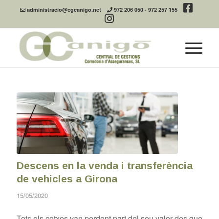
administracio@cgcanigo.net
972 206 050
-
972 257 155
Descens en la venda i transferència
de vehicles a Girona
15/05/2020
Tots els cotxes van perdent part del seu valor des que