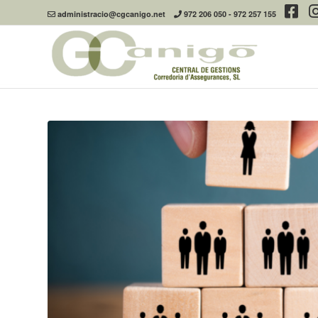
administracio@cgcanigo.net
972 206 050
-
972 257 155