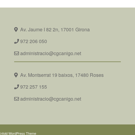
Av. Jaume I 82 2n, 17001 Girona
972 206 050
administracio@cgcanigo.net
Av. Montserrat 19 baixos, 17480 Roses
972 257 155
administracio@cgcanigo.net
Enfold WordPress Theme