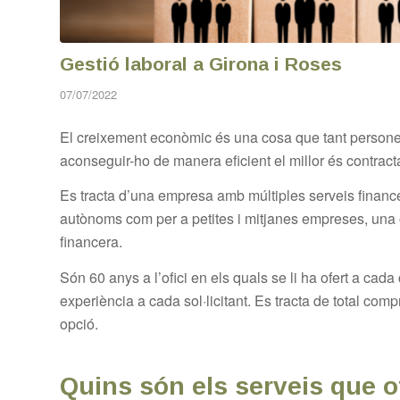
Gestió laboral a Girona i Roses
07/07/2022
El creixement econòmic és una cosa que tant persone
aconseguir-ho de manera eficient el millor és contract
Es tracta d’una empresa amb múltiples serveis financer
autònoms com per a petites i mitjanes empreses, una op
financera.
Són 60 anys a l’ofici en els quals se li ha ofert a cada 
experiència a cada sol·licitant. Es tracta de total com
opció.
Quins són els serveis que o