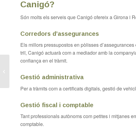
Canigó?
Són molts els serveis que Canigó ofereix a Girona i Ro
Corredors d’assegurances
Els millors pressupostos en pòlisses d’assegurances d
triï, Canigó actuarà com a mediador amb la companyia
confiança en el tràmit.
Tramitacions
d’escriptures i
herències a Girona i
Gestió administrativa
Roses
Per a tràmits com a certificats digitals, gestió de vehic
Gestió fiscal i comptable
Tant professionals autònoms com petites i mitjanes e
comptable.