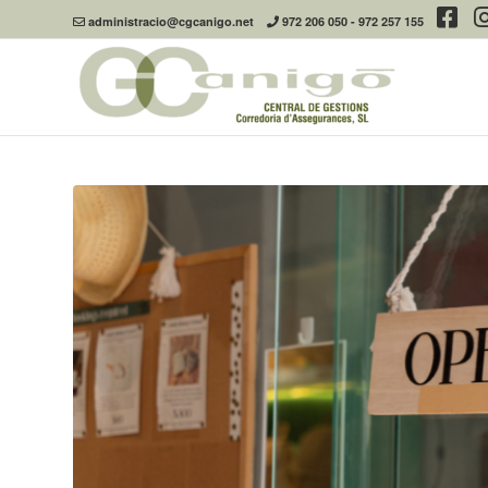
administracio@cgcanigo.net
972 206 050
-
972 257 155