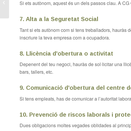
de gestionar nòmines i
Si ets autònom, aquest és un dels passos clau. A CG C
com evitar-los –...
7.
Alta a la Seguretat Social
Tant si ets autònom com si tens treballadors, hauràs de
inscriure la teva empresa com a ocupadora.
8.
Llicència d’obertura o activitat
Depenent del teu negoci, hauràs de sol·licitar una llic
bars, tallers, etc.
9.
Comunicació d’obertura del centre de
Si tens empleats, has de comunicar a l’autoritat labora
10.
Prevenció de riscos laborals i prot
Dues obligacions moltes vegades oblidades al principi