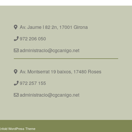
Av. Jaume I 82 2n, 17001 Girona
972 206 050
administracio@cgcanigo.net
Av. Montserrat 19 baixos, 17480 Roses
972 257 155
administracio@cgcanigo.net
Enfold WordPress Theme