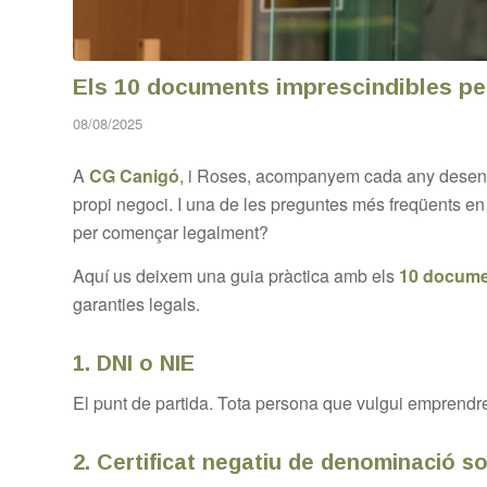
Els 10 documents imprescindibles pe
08/08/2025
A
CG Canigó
, i Roses, acompanyem cada any desene
propi negoci. I una de les preguntes més freqüents en
per començar legalment?
Aquí us deixem una guia pràctica amb els
10 docume
garanties legals.
1.
DNI o NIE
El punt de partida. Tota persona que vulgui emprendre
2.
Certificat negatiu de denominació so