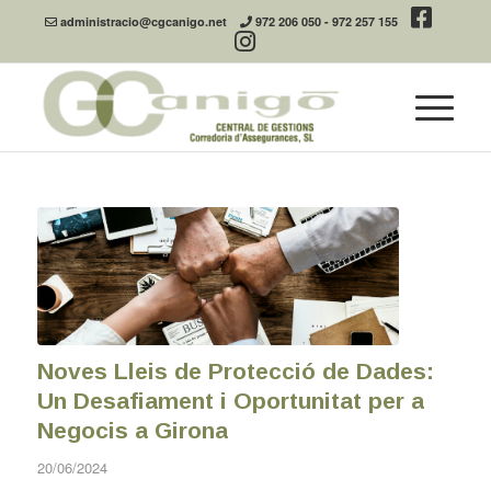
administracio@cgcanigo.net
972 206 050
-
972 257 155
Noves Lleis de Protecció de Dades:
Un Desafiament i Oportunitat per a
Negocis a Girona
20/06/2024