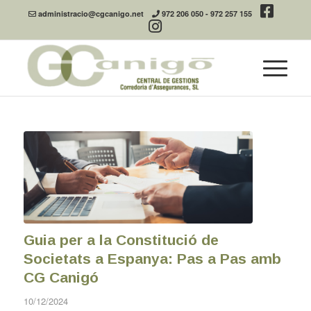
administracio@cgcanigo.net
972 206 050
-
972 257 155
Guia per a la Constitució de
Societats a Espanya: Pas a Pas amb
CG Canigó
10/12/2024