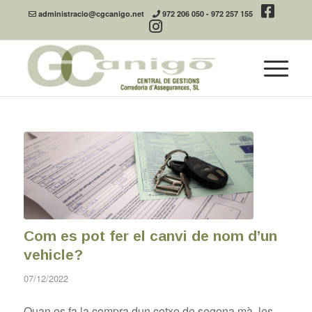
administracio@cgcanigo.net
972 206 050
-
972 257 155
Com es pot fer el canvi de nom d’un
vehicle?
07/12/2022
Quan es fa la compra dun cotxe de segona mà, les