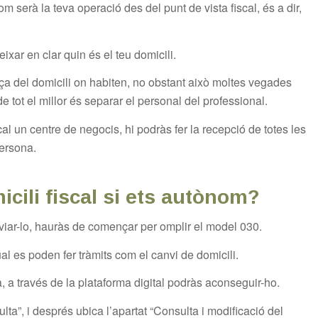
 serà la teva operació des del punt de vista fiscal, és a dir,
ixar en clar quin és el teu domicili.
ça del domicili on habiten, no obstant això moltes vegades
e tot el millor és separar el personal del professional.
cal un centre de negocis, hi podràs fer la recepció de totes les
persona.
icili fiscal si ets autònom?
canviar-lo, hauràs de començar per omplir el model 030.
l es poden fer tràmits com el canvi de domicili.
 a través de la plataforma digital podràs aconseguir-ho.
ulta”, i després ubica l’apartat “Consulta i modificació del