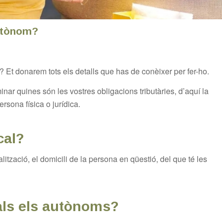
autònom?
l? Et donarem tots els detalls que has de conèixer per fer-ho.
nar quines són les vostres obligacions tributàries, d’aquí la
rsona física o jurídica.
cal?
ocalització, el domicili de la persona en qüestió, del que té les
cals els autònoms?