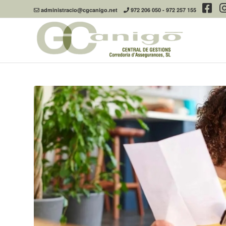
administracio@cgcanigo.net
972 206 050
-
972 257 155