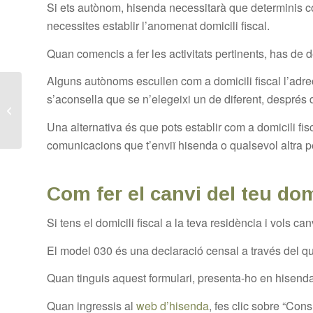
Si ets autònom, hisenda necessitarà que determinis com
necessites establir l’anomenat domicili fiscal.
Quan comencis a fer les activitats pertinents, has de de
Alguns autònoms escullen com a domicili fiscal l’adre
s’aconsella que se n’elegeixi un de diferent, després d
Com registrar una
marca a Espanya?
Una alternativa és que pots establir com a domicili fis
comunicacions que t’enviï hisenda o qualsevol altra 
Com fer el canvi del teu dom
Si tens el domicili fiscal a la teva residència i vols 
El model 030 és una declaració censal a través del qua
Quan tinguis aquest formulari, presenta-ho en hisenda,
Quan ingressis al
web d’hisenda
, fes clic sobre “Cons