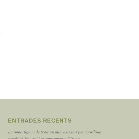
ENTRADES RECENTS
La importància de tenir un únic assessor per coordinar
fiscalitat, laboral i assegurances a Girona