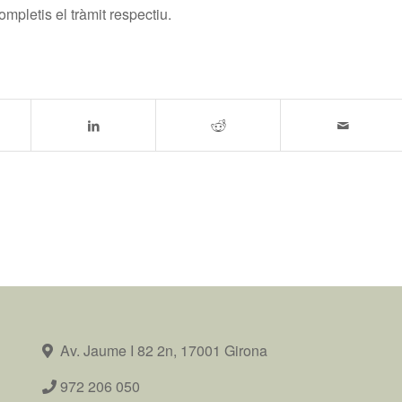
completis el tràmit respectiu.
Av. Jaume I 82 2n, 17001 Girona
972 206 050