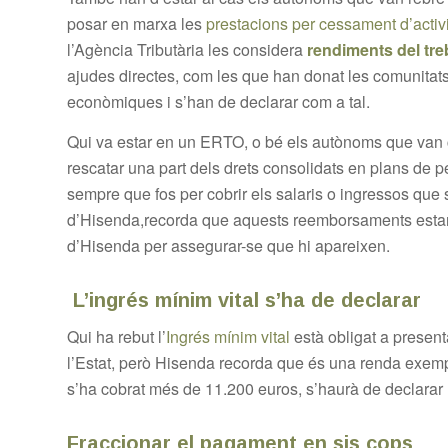
posar en marxa les
prestacions per cessament d’activi
l’Agència Tributària les considera
rendiments del tre
ajudes directes, com les que han donat les comunitat
econòmiques i s’han de declarar com a tal.
Qui va estar en un ERTO, o bé els autònoms que van c
rescatar una part dels drets consolidats en plans de p
sempre que fos per cobrir els salaris o ingressos que 
d’Hisenda,recorda que aquests reemborsaments estan co
d’Hisenda per assegurar-se que hi apareixen.
L’ingrés mínim vital s’ha de declarar
Qui ha rebut l’
Ingrés mínim vital
està obligat a present
l’Estat, però Hisenda recorda que és una renda exemp
s’ha cobrat més de 11.200 euros, s’haurà de declarar l
Fraccionar el pagament en sis cops