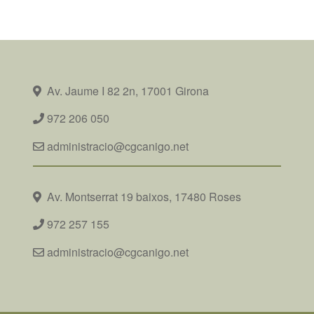
Av. Jaume I 82 2n, 17001 Girona
972 206 050
administracio@cgcanigo.net
Av. Montserrat 19 baixos, 17480 Roses
972 257 155
administracio@cgcanigo.net