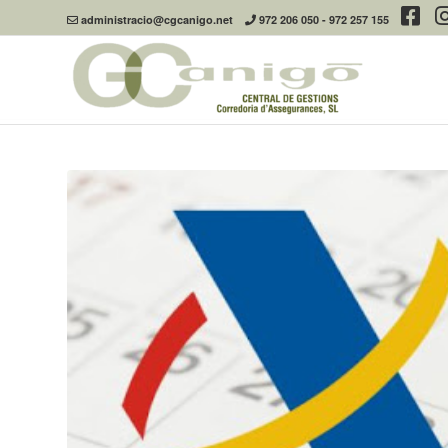
administracio@cgcanigo.net
972 206 050
-
972 257 155