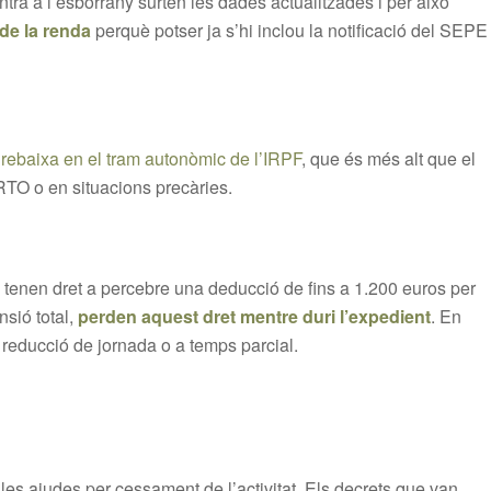
ntra a l’esborrany surten les dades actualitzades i per això
de la renda
perquè potser ja s’hi inclou la notificació del SEPE
 rebaixa en el tram autonòmic de l’IRPF
, que és més alt que el
TO o en situacions precàries.
 tenen dret a percebre una deducció de fins a 1.200 euros per
nsió total,
perden aquest dret mentre duri l’expedient
. En
reducció de jornada o a temps parcial.
es ajudes per cessament de l’activitat. Els decrets que van