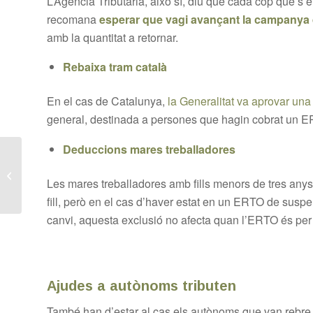
L’Agència Tributària, això sí, diu que cada cop que s’e
recomana
esperar que vagi avançant la campanya 
amb la quantitat a retornar.
Rebaixa tram català
En el cas de Catalunya,
la Generalitat va aprovar una
general, destinada a persones que hagin cobrat un ER
Deduccions mares treballadores
L’IVA en serveis
Les mares treballadores amb fills menors de tres anys
electrònics
fill, però en el cas d’haver estat en un ERTO de suspe
canvi, aquesta exclusió no afecta quan l’ERTO és per 
Ajudes a autònoms tributen
També han d’estar al cas els autònoms que van rebre l