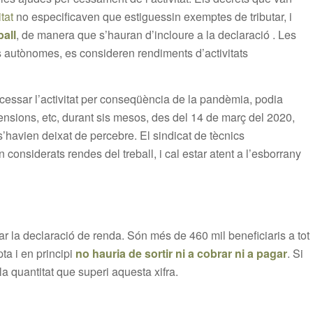
tat
no especificaven que estiguessin exemptes de tributar, i
ball
, de manera que s’hauran d’incloure a la declaració . Les
s autònomes, es consideren rendiments d’activitats
essar l’activitat per conseqüència de la pandèmia, podia
ensions, etc, durant sis mesos, des del 14 de març del 2020,
s’havien deixat de percebre. El sindicat de tècnics
nsiderats rendes del treball, i cal estar atent a l’esborrany
ar la declaració de renda. Són més de 460 mil beneficiaris a tot
ta i en principi
no hauria de sortir ni a cobrar ni a pagar
. Si
a quantitat que superi aquesta xifra.