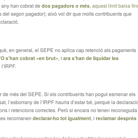
n any han cobrat de
dos pagadors o més
,
aquest límit baixa fin
 del segon pagador); això vol dir que molts contribuents que
claració.
rquè, en general, el SEPE no aplica cap retenció als pagaments
O s’han cobrat «en brut»
, i
ara s’han de liquidar les
 l’IRPF.
r de més del SEPE. Si els contribuents han pogut esmenar els
at, l’esborrany de l’IRPF hauria d’estar bé, perquè la declaraci
ons i retencions correctes. Però si encara no tenen reconeguda
istes recomanen
declarar-ho tot igualment
, i
reclamar després