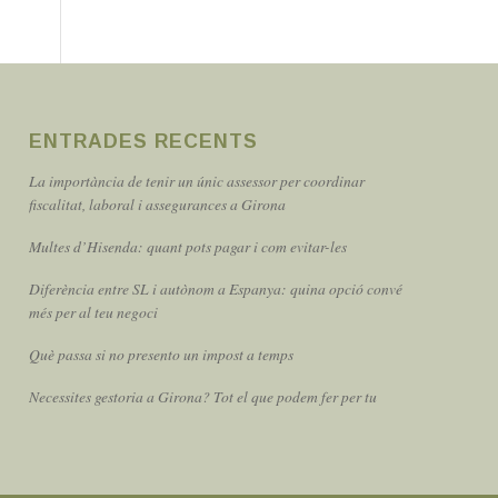
ENTRADES RECENTS
La importància de tenir un únic assessor per coordinar
fiscalitat, laboral i assegurances a Girona
Multes d’Hisenda: quant pots pagar i com evitar-les
Diferència entre SL i autònom a Espanya: quina opció convé
més per al teu negoci
Què passa si no presento un impost a temps
Necessites gestoria a Girona? Tot el que podem fer per tu