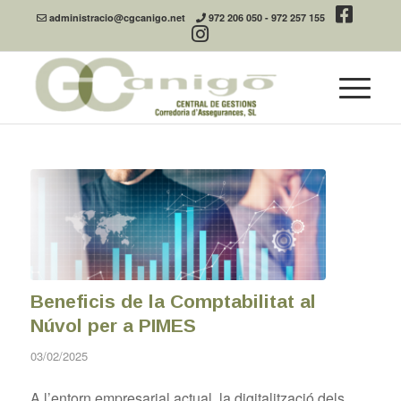
administracio@cgcanigo.net
972 206 050
-
972 257 155
Beneficis de la Comptabilitat al
Núvol per a PIMES
03/02/2025
A l’entorn empresarial actual, la digitalització dels